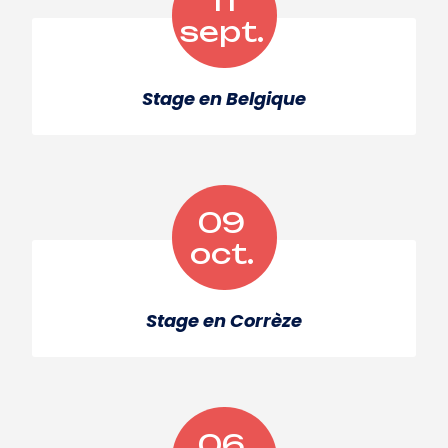
11
sept.
Stage en Belgique
09
oct.
Stage en Corrèze
06